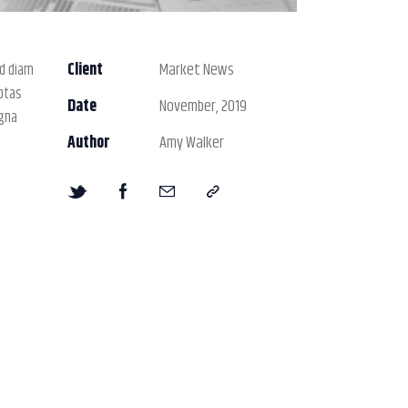
Client
Market News
ed diam
ptas
Date
November, 2019
agna
Author
Amy Walker