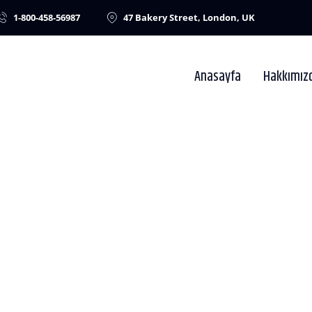
1-800-458-56987
47 Bakery Street, London, UK
Anasayfa
Hakkımız
Home
Our Services
Pages