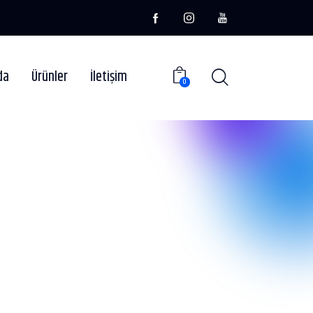
da
Ürünler
İletişim
0
Portfolio
Blog
Shop
Contacts
0