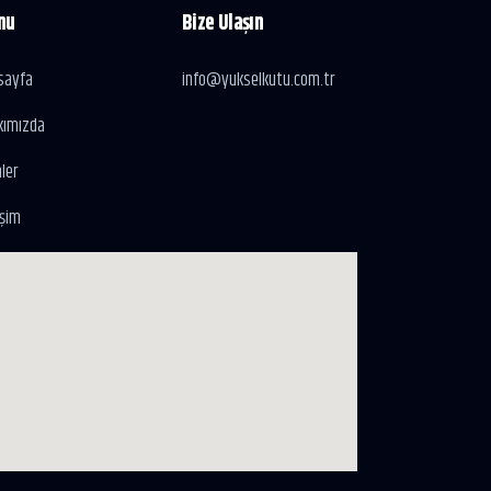
nu
Bize Ulaşın
sayfa
info@yukselkutu.com.tr
kımızda
ler
işim