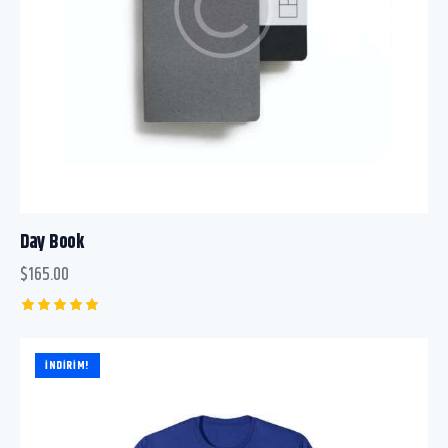
Day Book
$
165.00
5
üzerinden
5.00
İNDIRIM!
oy aldı