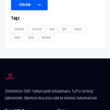
Filtrele
Tags
Available
Discount
New
Sale
Simple
Smart
Stock
Variable
Üretimimizin %80’i Türkiye içinde kullanılmakta, %20’si ise ihraç
edilmektedir. Ülkemizin ihracatına ciddi bir katkımız bulunmaktadır.