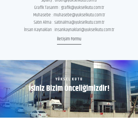
Sipariş :
order@yukselkutu.com.tr
Grafik Tasarım :
grafik@yukselkutu.com.tr
Muhasebe :
muhasebe@yukselkutu.com.tr
Satın Alma :
satinalma@yukselkutu.com.tr
İnsan Kaynakları :
insankaynaklari@yukselkutu.com.tr
İletişim Formu
YÜKSEL KUTU
İşiniz Bizim Önceliğimizdir!