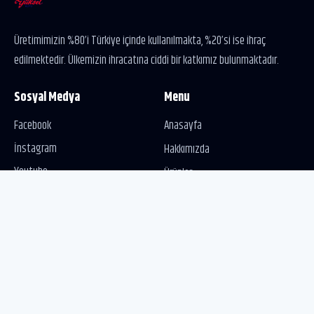
Üretimimizin %80’i Türkiye içinde kullanılmakta, %20’si ise ihraç
edilmektedir. Ülkemizin ihracatına ciddi bir katkımız bulunmaktadır.
Sosyal Medya
Menu
Facebook
Anasayfa
İnstagram
Hakkımızda
Youtube
Ürünler
İletişim
Bize Ulaşın
info@yukselkutu.com.tr