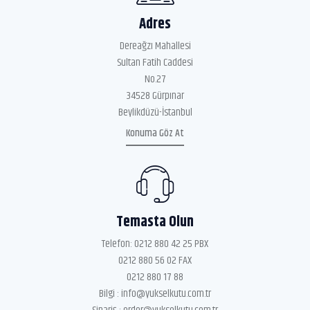
Adres
Dereağzı Mahallesi
Sultan Fatih Caddesi
No.27
34528 Gürpınar
Beylikdüzü-İstanbul
Konuma Göz At
Temasta Olun
Telefon:
0212 880 42 25 PBX
0212 880 56 02 FAX
0212 880 17 88
Bilgi :
info@yukselkutu.com.tr