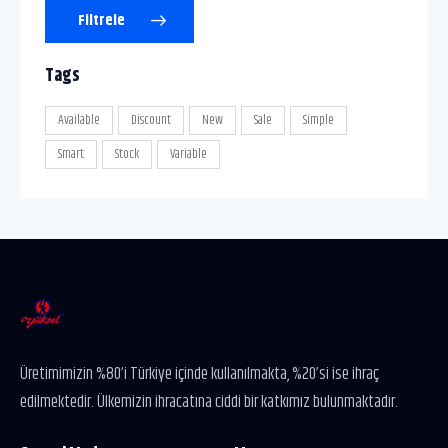
Filtrele
Tags
Available
Discount
New
Sale
Simple
Smart
Stock
Variable
Üretimimizin %80’i Türkiye içinde kullanılmakta, %20’si ise ihraç
edilmektedir. Ülkemizin ihracatına ciddi bir katkımız bulunmaktadır.