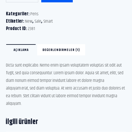
Kategoriler:
Pens
Etiketler:
New
,
Sale
,
Smart
Product ID:
2381
AÇIKLAMA
DEĞERLENDIRMELER (1)
Dicta sunt explicabo. Nemo enim ipsam voluptatem voluptas sit odit aut
fugit, sed quia consequuntur. Lorem ipsum dolor. Aquia sit amet, elitr, sed
diam nonum eirmod tempor invidunt labore et dolore magna
aliquyam.erat, sed diam voluptua. At vero accusam et justo duo dolores et
ea rebum. Stet clitain vidunt ut labore eirmod tempor invidunt magna
aliquyam.
İlgili ürünler