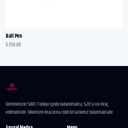
Ball Pen
$
256.00
Üretimimizin %80’i Türkiye içinde kullanılmakta, %20’si ise ihraç
edilmektedir. Ülkemizin ihracatına ciddi bir katkımız bulunmaktadır.
Sosyal Medya
Menu