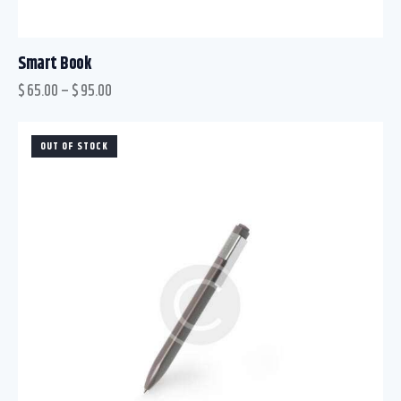
Smart Book
$
65.00
–
$
95.00
OUT OF STOCK