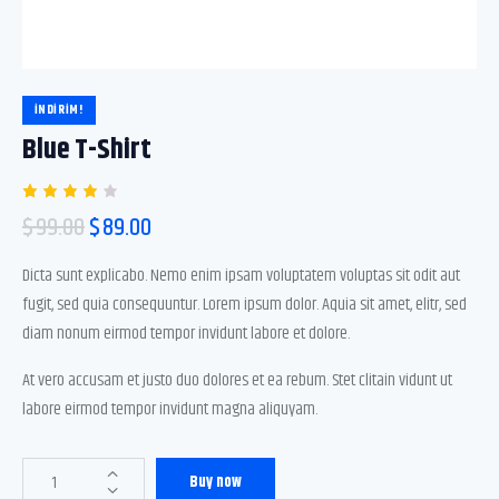
İNDIRIM!
Blue T-Shirt
1
müşteri
$
99.00
$
89.00
puanına
dayanar
ak 5
Dicta sunt explicabo. Nemo enim ipsam voluptatem voluptas sit odit aut
üzerind
en
fugit, sed quia consequuntur. Lorem ipsum dolor. Aquia sit amet, elitr, sed
4.00
puan
diam nonum eirmod tempor invidunt labore et dolore.
aldı
At vero accusam et justo duo dolores et ea rebum. Stet clitain vidunt ut
labore eirmod tempor invidunt magna aliquyam.
Buy now