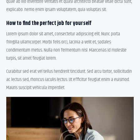
quae ab illo inventore veritatis et quasi architecto beatae vitae dicta sunt,
explicabo. nemo enim ipsam voluptatem, quia voluptas sit.
How to find the perfect job for yourself
Lorem ipsum dolor sit amet, consectetur adipiscing elit. Nunc porta
fringilla ullamcorper. Morbi felis orci, lacinia a velit et, sodales
condimentum metus. Nulla non fermentum nisl. Maecenas id molestie
turpis, sit amet feugiat lorem.
Curabitur sed erat vel tellus hendrerit tincidunt. Sed arcu tortor, sollicitudin
ac lectus sed, rhoncus iaculis lectus. Ut efficitur feugiat enim a euismod.
Mauris suscipit vehicula imperdiet.