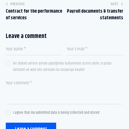
PREVIOUS
NEXT
Contract for the performance
Payroll documents & transfer
of services
statements
Leave a comment
Bir dahaki sefere yorum yaptığımda kullanılmak üzere adımı, e-posta
adresimi ve web site adresimi bu tarayıcıya kaydet.
I agree that my submitted data is being collected and stored.