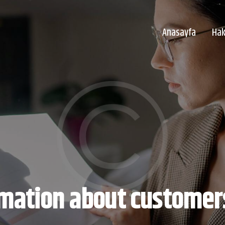
Anasayfa
Hak
An
rmation about customer