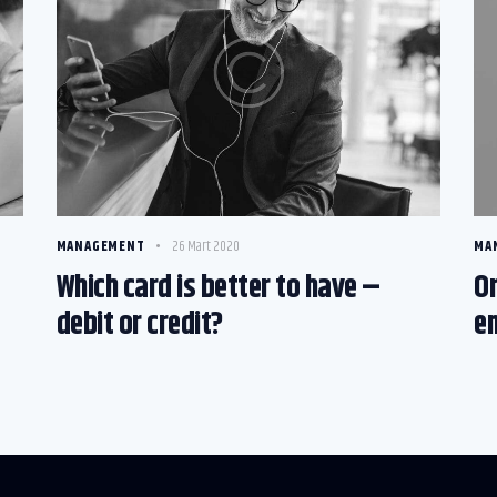
MANAGEMENT
26 Mart 2020
MA
Which card is better to have –
Or
debit or credit?
en