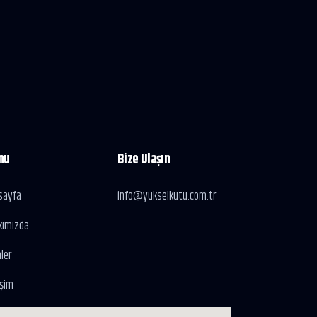
nu
Bize Ulaşın
sayfa
info@yukselkutu.com.tr
kımızda
ler
işim