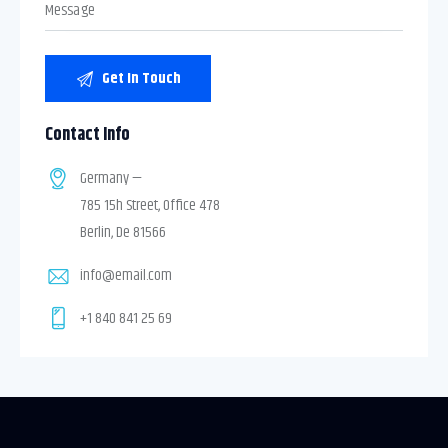
Contact Info
Germany —
785 15h Street, Office 478
Berlin, De 81566
info@email.com
+1 840 841 25 69