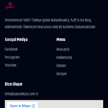
Üretimimizin %80’i Türkiye içinde kullanılmakta, %20’si ise ihraç
edilmektedir. Ülkemizin ihracatına ciddi bir katkımız bulunmaktadır.
Sosyal Medya
Menu
Facebook
Anasayfa
İnstagram
Hakkımızda
Youtube
Ürünler
İletişim
Bize Ulaşın
info@yukselkutu.com.tr